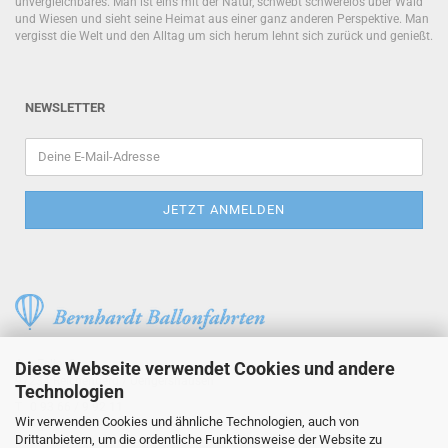
unvergleichbares. Man ist eins mit der Natur, schwebt schwerelos über Wald
und Wiesen und sieht seine Heimat aus einer ganz anderen Perspektive. Man
vergisst die Welt und den Alltag um sich herum lehnt sich zurück und genießt.
NEWSLETTER
Am Feller 3
Diese Webseite verwendet Cookies und andere
97234 Reichenberg / Uengershausen
Technologien
T. 0 93 66 / 9 92 11
Wir verwenden Cookies und ähnliche Technologien, auch von
info@bernhardt-ballonfahrten.de
Drittanbietern, um die ordentliche Funktionsweise der Website zu