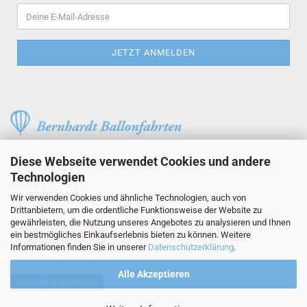
Am Feller 3
Diese Webseite verwendet Cookies und andere
97234 Reichenberg / Uengershausen
Technologien
T. 0 93 66 / 9 92 11
Wir verwenden Cookies und ähnliche Technologien, auch von
info@bernhardt-ballonfahrten.de
Drittanbietern, um die ordentliche Funktionsweise der Website zu
gewährleisten, die Nutzung unseres Angebotes zu analysieren und Ihnen
ein bestmögliches Einkaufserlebnis bieten zu können. Weitere
Informationen finden Sie in unserer
Datenschutzerklärung
.
Alle Akzeptieren
Vertrag widerrufen