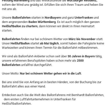
Festung Marienberg
und das Weltkulturerbe die
Würzburger Residenz,
sofern der Wind uns gnädig ist. Erfüllen Sie sich Ihren Traum und heben Sie
mit uns ab.
Unsere
Ballonfahrten
starten in
Nordbayern
und ganz
Unterfranken
und
dem angrenzenden
Baden Württemberg
. Es ist auch möglich den ganzen
Heißluftballon zu chartern
, dann können wir direkt in Ihren Heimatort
starten.
Ballonfahrten
finden nur bei schönem Wetter von
März bis November
statt.
Unser
Heißluftballon
startet
ab Mai täglich
, somit haben die Fahrgäste keine
Wartezeiten und können Ihren Termin für die Ballonfahrt mitbestimmen.
Wir sind als Ballonfahrt-Anbieter schon seit über
30 Jahren in Bayern
tätig,
unsere erfahrenen Berufspiloten haben schon mehr als
2500
Ballonfahrten
unfallfrei durchgeführt.
Unser Motto:
Nur bei schönem Wetter gehen wir in die Luft
.
Bei uns sind Sie von Anfang an in besten Händen, von der Buchung bis zur
Ballonfahrt alles aus einer Hand.
Entdecken auch Sie die Welt des Ballonfahrens mit Bernhardt Ballonfahrten,
dem ersten Luftfahrtunternehmen in Unterfranken für
Heißluftballonfahrten.